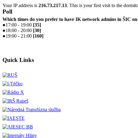
Your IP address is
216.73.217.13
. This is your first visit to the dormi
Poll
Which times do you prefer to have IK network admins in ŠIC 
●
17:00 - 19:00
[
35
]
●
18:00 - 20:00
[
30
]
●
19:00 - 21:00
[
160
]
Quick Links